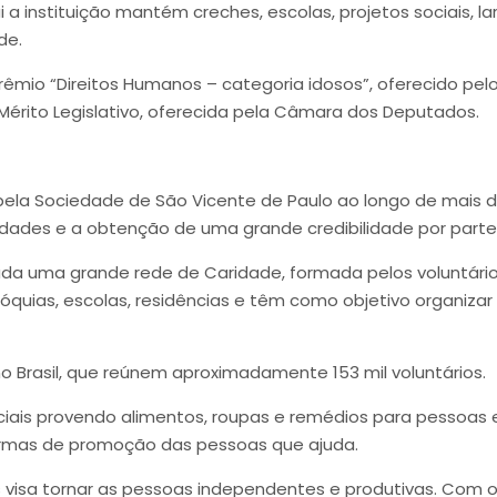
 a instituição mantém creches, escolas, projetos sociais, 
de.
rêmio “Direitos Humanos – categoria idosos”, oferecido p
érito Legislativo, oferecida pela Câmara dos Deputados.
pela Sociedade de São Vicente de Paulo ao longo de mais d
dades e a obtenção de uma grande credibilidade por parte
ada uma grande rede de Caridade, formada pelos voluntári
óquias, escolas, residências e têm como objetivo organiza
no Brasil, que reúnem aproximadamente 153 mil voluntários.
iais provendo alimentos, roupas e remédios para pessoas 
ormas de promoção das pessoas que ajuda.
os visa tornar as pessoas independentes e produtivas. Com o