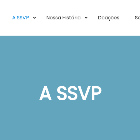
A SSVP
Nossa História
Doações
S
A SSVP