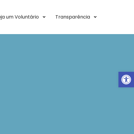
eja um Voluntário
Transparência
Ab