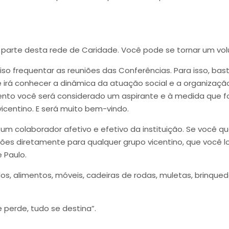
 parte desta rede de Caridade. Você pode se tornar um volu
ciso frequentar as reuniões das Conferências. Para isso, b
ê irá conhecer a dinâmica da atuação social e a organiza
nto você será considerado um aspirante e à medida que f
icentino. E será muito bem-vindo.
um colaborador afetivo e efetivo da instituição. Se você 
ões diretamente para qualquer grupo vicentino, que você l
 Paulo.
s, alimentos, móveis, cadeiras de rodas, muletas, brinquedo
perde, tudo se destina”.